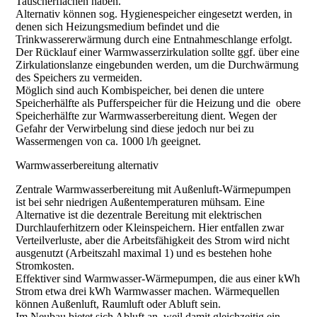
Tauscherflächen haben.
Alternativ können sog. Hygienespeicher eingesetzt werden, in
denen sich Heizungsmedium befindet und die
Trinkwassererwärmung durch eine Entnahmeschlange erfolgt.
Der Rücklauf einer Warmwasserzirkulation sollte ggf. über eine
Zirkulationslanze eingebunden werden, um die Durchwärmung
des Speichers zu vermeiden.
Möglich sind auch Kombispeicher, bei denen die untere
Speicherhälfte als Pufferspeicher für die Heizung und die obere
Speicherhälfte zur Warmwasserbereitung dient. Wegen der
Gefahr der Verwirbelung sind diese jedoch nur bei zu
Wassermengen von ca. 1000 l/h geeignet.
Warmwasserbereitung alternativ
Zentrale Warmwasserbereitung mit Außenluft-Wärmepumpen
ist bei sehr niedrigen Außentemperaturen mühsam. Eine
Alternative ist die dezentrale Bereitung mit elektrischen
Durchlauferhitzern oder Kleinspeichern. Hier entfallen zwar
Verteilverluste, aber die Arbeitsfähigkeit des Strom wird nicht
ausgenutzt (Arbeitszahl maximal 1) und es bestehen hohe
Stromkosten.
Effektiver sind Warmwasser-Wärmepumpen, die aus einer kWh
Strom etwa drei kWh Warmwasser machen. Wärmequellen
können Außenluft, Raumluft oder Abluft sein.
Im Neubau bietet sich Abluft an, weil damit gleichzeitig ein