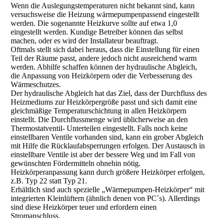
Wenn die Auslegungstemperaturen nicht bekannt sind, kann
versuchsweise die Heizung wärmepumpenpassend eingestellt
werden. Die sogenannte Heizkurve sollte auf etwa 1,0
eingestellt werden. Kundige Betreiber können das selbst
machen, oder es wird der Installateur beauftragt.
Oftmals stellt sich dabei heraus, dass die Einstellung für einen
Teil der Räume passt, andere jedoch nicht ausreichend warm
werden. Abhilfe schaffen können der hydraulische Abgleich,
die Anpassung von Heizkörpern oder die Verbesserung des
Wärmeschutzes.
Der hydraulische Abgleich hat das Ziel, dass der Durchfluss des
Heizmediums zur Heizkörpergröße passt und sich damit eine
gleichmäßige Temperaturschichtung in allen Heizkörpern
einstellt. Die Durchflussmenge wird üblicherweise an den
Thermostatventil- Unterteilen eingestellt. Falls noch keine
einstellbaren Ventile vorhanden sind, kann ein grober Abgleich
mit Hilfe die Rücklaufabsperrungen erfolgen. Der Austausch in
einstellbare Ventile ist aber der bessere Weg und im Fall von
gewünschten Fördermitteln ohnehin nötig.
Heizkörperanpassung kann durch größere Heizkörper erfolgen,
z.B. Typ 22 statt Typ 21.
Erhältlich sind auch spezielle „Wärmepumpen-Heizkörper“ mit
integrierten Kleinlüftern (ähnlich denen von PC´s). Allerdings
sind diese Heizkörper teuer und erfordern einen
Stromanschluss.