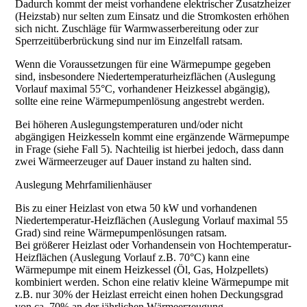
Dadurch kommt der meist vorhandene elektrischer Zusatzheizer
(Heizstab) nur selten zum Einsatz und die Stromkosten erhöhen
sich nicht. Zuschläge für Warmwasserbereitung oder zur
Sperrzeitüberbrückung sind nur im Einzelfall ratsam.
Wenn die Voraussetzungen für eine Wärmepumpe gegeben
sind, insbesondere Niedertemperaturheizflächen (Auslegung
Vorlauf maximal 55°C, vorhandener Heizkessel abgängig),
sollte eine reine Wärmepumpenlösung angestrebt werden.
Bei höheren Auslegungstemperaturen und/oder nicht
abgängigen Heizkesseln kommt eine ergänzende Wärmepumpe
in Frage (siehe Fall 5). Nachteilig ist hierbei jedoch, dass dann
zwei Wärmeerzeuger auf Dauer instand zu halten sind.
Auslegung Mehrfamilienhäuser
Bis zu einer Heizlast von etwa 50 kW und vorhandenen
Niedertemperatur-Heizflächen (Auslegung Vorlauf maximal 55
Grad) sind reine Wärmepumpenlösungen ratsam.
Bei größerer Heizlast oder Vorhandensein von Hochtemperatur-
Heizflächen (Auslegung Vorlauf z.B. 70°C) kann eine
Wärmepumpe mit einem Heizkessel (Öl, Gas, Holzpellets)
kombiniert werden. Schon eine relativ kleine Wärmepumpe mit
z.B. nur 30% der Heizlast erreicht einen hohen Deckungsgrad
von ca. 70% an der jährlichen Wärmeerzeugung.