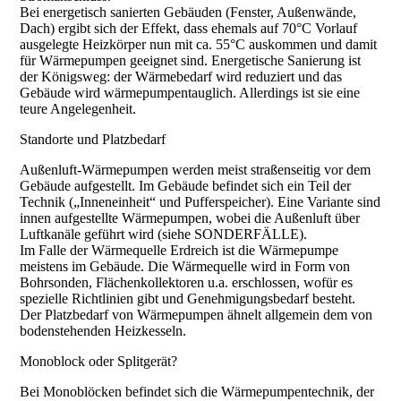
Bei energetisch sanierten Gebäuden (Fenster, Außenwände,
Dach) ergibt sich der Effekt, dass ehemals auf 70°C Vorlauf
ausgelegte Heizkörper nun mit ca. 55°C auskommen und damit
für Wärmepumpen geeignet sind. Energetische Sanierung ist
der Königsweg: der Wärmebedarf wird reduziert und das
Gebäude wird wärmepumpentauglich. Allerdings ist sie eine
teure Angelegenheit.
Standorte und Platzbedarf
Außenluft-Wärmepumpen werden meist straßenseitig vor dem
Gebäude aufgestellt. Im Gebäude befindet sich ein Teil der
Technik („Inneneinheit“ und Pufferspeicher). Eine Variante sind
innen aufgestellte Wärmepumpen, wobei die Außenluft über
Luftkanäle geführt wird (siehe SONDERFÄLLE).
Im Falle der Wärmequelle Erdreich ist die Wärmepumpe
meistens im Gebäude. Die Wärmequelle wird in Form von
Bohrsonden, Flächenkollektoren u.a. erschlossen, wofür es
spezielle Richtlinien gibt und Genehmigungsbedarf besteht.
Der Platzbedarf von Wärmepumpen ähnelt allgemein dem von
bodenstehenden Heizkesseln.
Monoblock oder Splitgerät?
Bei Monoblöcken befindet sich die Wärmepumpentechnik, der