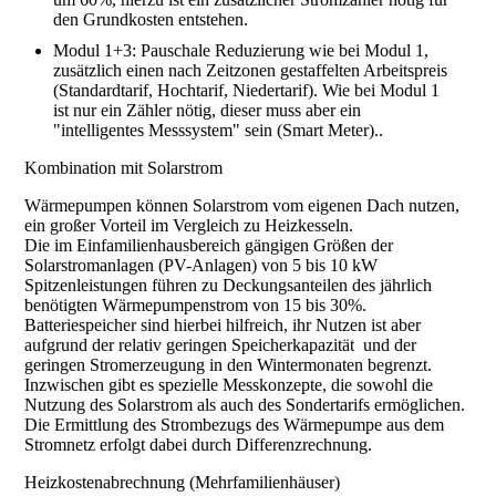
den Grundkosten entstehen.
Modul 1+3: Pauschale Reduzierung wie bei Modul 1,
zusätzlich einen nach Zeitzonen gestaffelten Arbeitspreis
(Standardtarif, Hochtarif, Niedertarif). Wie bei Modul 1
ist nur ein Zähler nötig, dieser muss aber ein
"intelligentes Messsystem" sein (Smart Meter)..
Kombination mit Solarstrom
Wärmepumpen können Solarstrom vom eigenen Dach nutzen,
ein großer Vorteil im Vergleich zu Heizkesseln.
Die im Einfamilienhausbereich gängigen Größen der
Solarstromanlagen (PV-Anlagen) von 5 bis 10 kW
Spitzenleistungen führen zu Deckungsanteilen des jährlich
benötigten Wärmepumpenstrom von 15 bis 30%.
Batteriespeicher sind hierbei hilfreich, ihr Nutzen ist aber
aufgrund der relativ geringen Speicherkapazität und der
geringen Stromerzeugung in den Wintermonaten begrenzt.
Inzwischen gibt es spezielle Messkonzepte, die sowohl die
Nutzung des Solarstrom als auch des Sondertarifs ermöglichen.
Die Ermittlung des Strombezugs des Wärmepumpe aus dem
Stromnetz erfolgt dabei durch Differenzrechnung.
Heizkostenabrechnung (Mehrfamilienhäuser)