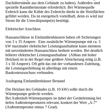
Dachüberstände aus dem Gebäude zu halten). Außerden sind
spezielle Raumthermostate erforderlich. Bei Wärmequelle
Erdreich kann die Kühle des Erdreichs direkt in die Heizflächen
geführt werden. Da ist energetisch vorteilhaft, denn es wird nur
Strom für die Umwälzpumpe(n) benötigt.
Elektrischer Anschluss
Hausanschlüsse in Einfamilienhäusern haben oft Sicherungen
von 3 x 35 Ampere. Eine zusätzliche Wärmepumpe mit ca. 3
kW maximaler elektrischer Leistungsaufnahme kann meistens
mit unveränderten Hausanschluss bedient werden. Bei deutlich
höherer elektrischer Leistungsaufnahme (Altbau mit hoher
Heizlast) ist in der Regel eine größere Absicherung nötig (z.B.
3 x 50 Ampere). Oft geht das mit der vorhandenen Zuleitung,
die Leistungserhöhung ist allerdings mit einem
Baukostenzuschuss verbunden.
Auslegung Einfamilienhäuser Bestand
Die Heizlast des Gebäudes (z.B. 10 kW) sollte durch die
Wärmepumpe gedeckt werden.
Bei Außenluft-Wärmepumpen ist dabei der Geräteleistung bei
tiefen Außentemperaturen relevant, konkret der Wert „A-7“
(Außentemperatur minus 7 Grad).