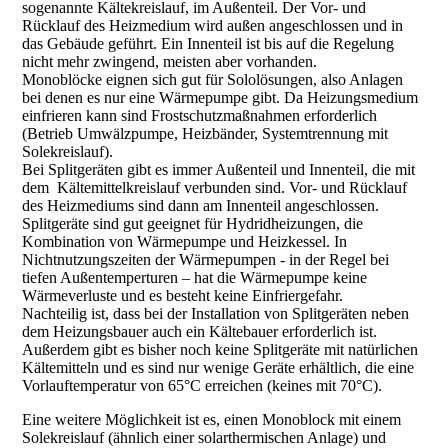
sogenannte Kältekreislauf, im Außenteil. Der Vor- und
Rücklauf des Heizmedium wird außen angeschlossen und in
das Gebäude geführt. Ein Innenteil ist bis auf die Regelung
nicht mehr zwingend, meisten aber vorhanden.
Monoblöcke eignen sich gut für Sololösungen, also Anlagen
bei denen es nur eine Wärmepumpe gibt. Da Heizungsmedium
einfrieren kann sind Frostschutzmaßnahmen erforderlich
(Betrieb Umwälzpumpe, Heizbänder, Systemtrennung mit
Solekreislauf).
Bei Splitgeräten gibt es immer Außenteil und Innenteil, die mit
dem Kältemittelkreislauf verbunden sind. Vor- und Rücklauf
des Heizmediums sind dann am Innenteil angeschlossen.
Splitgeräte sind gut geeignet für Hydridheizungen, die
Kombination von Wärmepumpe und Heizkessel. In
Nichtnutzungszeiten der Wärmepumpen - in der Regel bei
tiefen Außentemperturen – hat die Wärmepumpe keine
Wärmeverluste und es besteht keine Einfriergefahr.
Nachteilig ist, dass bei der Installation von Splitgeräten neben
dem Heizungsbauer auch ein Kältebauer erforderlich ist.
Außerdem gibt es bisher noch keine Splitgeräte mit natürlichen
Kältemitteln und es sind nur wenige Geräte erhältlich, die eine
Vorlauftemperatur von 65°C erreichen (keines mit 70°C).
Eine weitere Möglichkeit ist es, einen Monoblock mit einem
Solekreislauf (ähnlich einer solarthermischen Anlage) und