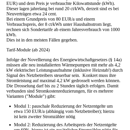
EUR) und dem Preis je verbrauchte Kilowattstunde (kWh).
Dieser lagen jahrelang bei rund 20 ct/kWh, derzeit sind es bei
Neuverträgen etwa 24 cent.
Bei einem Grundpreis von 80 EUR/a und einem
Verbrauchspreis, der 8 ct/kWh unter Haushaltsstrom liegt,
rechnen sich Sondertarife ab einem Jahresverbrauch von 1000
kWh.
Dies ist in den meisten Fällen gegeben.
Tarif-Module (ab 2024)
Infolge der Novellierung des Energiewirtschaftgesetzes (§ 14a)
müssen alle neu installalierten Wärmepumpen mit mehr als 4,2
kW elektrischer Leistungsaufnahme (inklusive Heizstab!) durch
Signal des Netzbetreibers steuerbar sein. Konkret muss ihre
Stromleistung auf maximal 4,2 kW gedrosselt werden können.
Die Drosselung darf bis zu 2 Stunden täglich erfolgen. Damit
verbunden sind Stromkostenreduzierungen, für es mehrere
Varianten ("Module") gibt:
Modul 1: pauschale Reduzierung der Netzentgelte um
etwa 150 EUR/a (abhängig vom Netzbetreiber); hierzu
ist kein zweiter Stromzähler nötig
Modul 2: Reduzierung des Arbeitspreis der Netzentgelte
um 60%, hierzu ist ein zusätzlicher Stromzähler nötig für