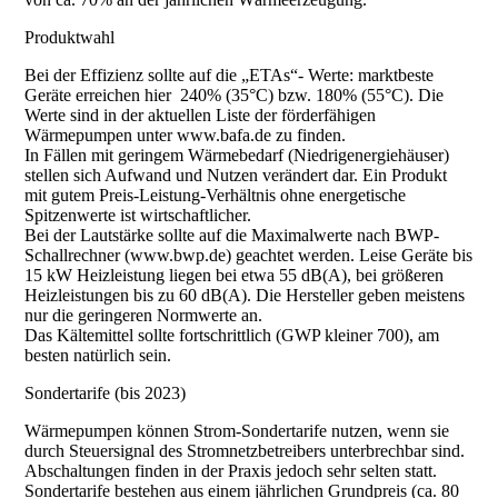
Produktwahl
Bei der Effizienz sollte auf die „ETAs“- Werte: marktbeste
Geräte erreichen hier 240% (35°C) bzw. 180% (55°C). Die
Werte sind in der aktuellen Liste der förderfähigen
Wärmepumpen unter www.bafa.de zu finden.
In Fällen mit geringem Wärmebedarf (Niedrigenergiehäuser)
stellen sich Aufwand und Nutzen verändert dar. Ein Produkt
mit gutem Preis-Leistung-Verhältnis ohne energetische
Spitzenwerte ist wirtschaftlicher.
Bei der Lautstärke sollte auf die Maximalwerte nach BWP-
Schallrechner (www.bwp.de) geachtet werden. Leise Geräte bis
15 kW Heizleistung liegen bei etwa 55 dB(A), bei größeren
Heizleistungen bis zu 60 dB(A). Die Hersteller geben meistens
nur die geringeren Normwerte an.
Das Kältemittel sollte fortschrittlich (GWP kleiner 700), am
besten natürlich sein.
Sondertarife (bis 2023)
Wärmepumpen können Strom-Sondertarife nutzen, wenn sie
durch Steuersignal des Stromnetzbetreibers unterbrechbar sind.
Abschaltungen finden in der Praxis jedoch sehr selten statt.
Sondertarife bestehen aus einem jährlichen Grundpreis (ca. 80