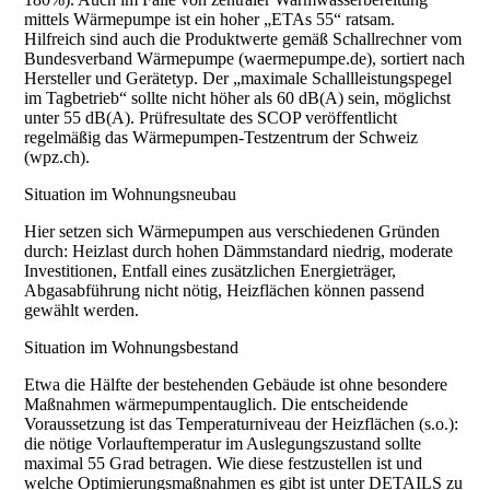
mittels Wärmepumpe ist ein hoher „ETAs 55“ ratsam.
Hilfreich sind auch die Produktwerte gemäß Schallrechner vom
Bundesverband Wärmepumpe (waermepumpe.de), sortiert nach
Hersteller und Gerätetyp. Der „maximale Schallleistungspegel
im Tagbetrieb“ sollte nicht höher als 60 dB(A) sein, möglichst
unter 55 dB(A). Prüfresultate des SCOP veröffentlicht
regelmäßig das Wärmepumpen-Testzentrum der Schweiz
(wpz.ch).
Situation im Wohnungsneubau
Hier setzen sich Wärmepumpen aus verschiedenen Gründen
durch: Heizlast durch hohen Dämmstandard niedrig, moderate
Investitionen, Entfall eines zusätzlichen Energieträger,
Abgasabführung nicht nötig, Heizflächen können passend
gewählt werden.
Situation im Wohnungsbestand
Etwa die Hälfte der bestehenden Gebäude ist ohne besondere
Maßnahmen wärmepumpentauglich. Die entscheidende
Voraussetzung ist das Temperaturniveau der Heizflächen (s.o.):
die nötige Vorlauftemperatur im Auslegungszustand sollte
maximal 55 Grad betragen. Wie diese festzustellen ist und
welche Optimierungsmaßnahmen es gibt ist unter DETAILS zu