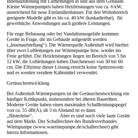
Innenaufstellung mit Luftleitungen in und aus dem Gebäude.
Kleine Wärmepumpen haben Heizleistungen von ca. 6 kW,
ausreichend für neue Einfamilienhäuser. Für den Wohnbereich
geeignete Modelle gibt es bis ca. 40 kW (kaskadierbar), für
gewerbliche Anwendungen auch größere Leistungen.
Für enge Bebauung oder bei Vandalismusgefahr kommen
Geräte in Frage, die im Gebäude aufgestellt werden
(„Innenaufstellung“). Die Wärmequelle Außenluft wird hierbei
über zwei Luftleitungen zur Wärmepumpe bzw. wieder ins
Freie geführt. Die Heizleistungen liegen im Bereich von 5 bis
12 kW, die Luftleitungen haben Durchmesser von 30 bis 60
cm. Die Effizienz dieser Lösung erreicht keine Spitzenwerte
und es werden veraltete Kältemittel verwendet.
Geräuschentwicklung
Bei Außenluft-Wärmepumpen ist die Geräuschentwicklung ein
häufiger Kritikpunkt, insbesondere bei älteren Baureihen.
Moderne Geräte haben einen maximalen Schallleistungspegel
von ca. 55 dB(A), ab 3 m Abstand ist es dann
„flüsterleise“. Aber es sind noch viele laute Geräte
auf dem Markt. Der SchalIrechner des Bundesverbandes
Wärmpumpe (www.waermepumpe.de/schallrechner) gibt
hierzu Informationen.