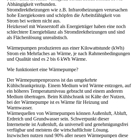
Abhängigkeit verbunden.
Stromdirektheizungen wie z.B. Infrarotheizungen verursachen
hohe Energiekosten und schöpfen die Arbeitsfähigkeit von
Strom bei weitem nicht aus.
Heizkessel mit Wasserstoff als Energieträger haben eine noch
schlechtere Energiebilanz als Stromdirektheizungen und sind
als Flächenlösung unrealistisch.
Wärmepumpen produzieren aus einer Kilowattstunde (kWh)
Strom ein Mehrfaches an Wärme, je nach Rahmenbedingungen
und Qualität sind es 2 bis 6 kWh Wärme.
Wie funktioniert eine Wärmepumpe?
Der Wärmepumpenprozess ist das umgekehrte
Kühlschrankprinzip. Einem Medium wird Wärme entzogen, auf
ein höheres Temperaturniveau gebracht und einem anderem
Medium übertragen. Beim Kühlschrank ist Kälte der Nutzen,
bei der Wärmepumpe ist es Wärme für Heizung und
Warmwasser.
Wärmequellen von Wärmepumpen können Außenluft, Abluft,
Erdreich und Grundwasser sein. Schwerpunkt dieser
Internetseite ist Außenluft, da universell und genehmigungsfrei
verfügbar und meistens die wirtschaftlichste Lösung.
Inzwischen nutzen rund 90% aller neuen Wärmepumpen diese