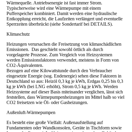
Wärmequelle. Antriebsenergie ist fast immer Strom.
Typischerweise wird eine Wärmepumpe mit einem
Pufferspeicher kombiniert. Damit werden eine hydraulische
Entkopplung erreicht, die Laufzeiten verlängert und eventuelle
Sperrzeiten überbrückt (siehe Sondertarif bei DETAILS).
Klimaschutz
Heizungen verursachen die Freisetzung von klimaschädlichen
Emissionen. Das geschieht sowohl örtlich als durch
vorgelagerte Prozesse. Zum Vergleich von Heizsystemen
werden Emissionsfaktoren verwendet, meistens in Form von
CO2-Äquivalenten.
Bezogen auf eine Kilowattstunde durch den Verbraucher
eingesetzte Energie (sog. Endenergie) sehen diese Faktoren in
Deutschland so aus: Heizöl 0,3 kg je kWh, Erdgas 0,25 bis 0,3
kg je kWh (bei LNG erhöht), Strom 0,5 kg je kWh. Werden
Heizsysteme auf dieser Basis miteinander verglichen, lässt sich
feststellen, dass Wärmepumpenheizungen im Mittel halb so viel
CO2 freisetzen wie Öl- oder Gasheizungen.
Außenluft-Wärmepumpen
Es besteht eine große Vielfalt: Außenaufstellung auf
Fundamenten oder Wandkonsolen, Geräte in Tischform sowie