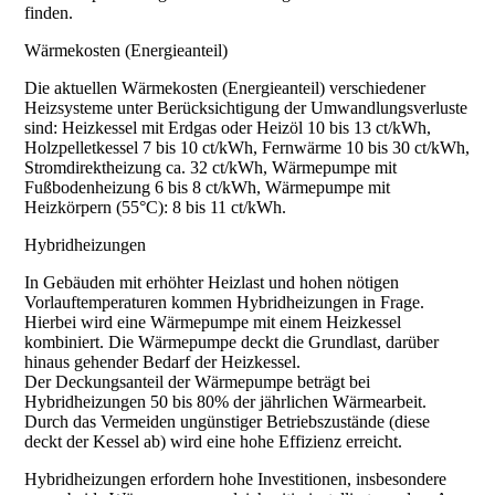
finden.
Wärmekosten (Energieanteil)
Die aktuellen Wärmekosten (Energieanteil) verschiedener
Heizsysteme unter Berücksichtigung der Umwandlungsverluste
sind: Heizkessel mit Erdgas oder Heizöl 10 bis 13 ct/kWh,
Holzpelletkessel 7 bis 10 ct/kWh, Fernwärme 10 bis 30 ct/kWh,
Stromdirektheizung ca. 32 ct/kWh, Wärmepumpe mit
Fußbodenheizung 6 bis 8 ct/kWh, Wärmepumpe mit
Heizkörpern (55°C): 8 bis 11 ct/kWh.
Hybridheizungen
In Gebäuden mit erhöhter Heizlast und hohen nötigen
Vorlauftemperaturen kommen Hybridheizungen in Frage.
Hierbei wird eine Wärmepumpe mit einem Heizkessel
kombiniert. Die Wärmepumpe deckt die Grundlast, darüber
hinaus gehender Bedarf der Heizkessel.
Der Deckungsanteil der Wärmepumpe beträgt bei
Hybridheizungen 50 bis 80% der jährlichen Wärmearbeit.
Durch das Vermeiden ungünstiger Betriebszustände (diese
deckt der Kessel ab) wird eine hohe Effizienz erreicht.
Hybridheizungen erfordern hohe Investitionen, insbesondere