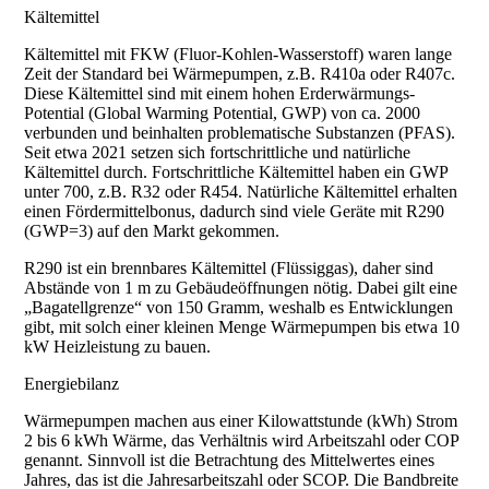
Kältemittel
Kältemittel mit FKW (Fluor-Kohlen-Wasserstoff) waren lange
Zeit der Standard bei Wärmepumpen, z.B. R410a oder R407c.
Diese Kältemittel sind mit einem hohen Erderwärmungs-
Potential (Global Warming Potential, GWP) von ca. 2000
verbunden und beinhalten problematische Substanzen (PFAS).
Seit etwa 2021 setzen sich fortschrittliche und natürliche
Kältemittel durch. Fortschrittliche Kältemittel haben ein GWP
unter 700, z.B. R32 oder R454. Natürliche Kältemittel erhalten
einen Fördermittelbonus, dadurch sind viele Geräte mit R290
(GWP=3) auf den Markt gekommen.
R290 ist ein brennbares Kältemittel (Flüssiggas), daher sind
Abstände von 1 m zu Gebäudeöffnungen nötig. Dabei gilt eine
„Bagatellgrenze“ von 150 Gramm, weshalb es Entwicklungen
gibt, mit solch einer kleinen Menge Wärmepumpen bis etwa 10
kW Heizleistung zu bauen.
Energiebilanz
Wärmepumpen machen aus einer Kilowattstunde (kWh) Strom
2 bis 6 kWh Wärme, das Verhältnis wird Arbeitszahl oder COP
genannt. Sinnvoll ist die Betrachtung des Mittelwertes eines
Jahres, das ist die Jahresarbeitszahl oder SCOP. Die Bandbreite