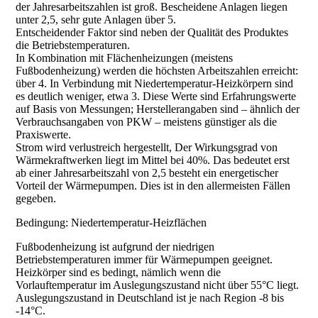
der Jahresarbeitszahlen ist groß. Bescheidene Anlagen liegen
unter 2,5, sehr gute Anlagen über 5.
Entscheidender Faktor sind neben der Qualität des Produktes
die Betriebstemperaturen.
In Kombination mit Flächenheizungen (meistens
Fußbodenheizung) werden die höchsten Arbeitszahlen erreicht:
über 4. In Verbindung mit Niedertemperatur-Heizkörpern sind
es deutlich weniger, etwa 3. Diese Werte sind Erfahrungswerte
auf Basis von Messungen; Herstellerangaben sind – ähnlich der
Verbrauchsangaben von PKW – meistens günstiger als die
Praxiswerte.
Strom wird verlustreich hergestellt, Der Wirkungsgrad von
Wärmekraftwerken liegt im Mittel bei 40%. Das bedeutet erst
ab einer Jahresarbeitszahl von 2,5 besteht ein energetischer
Vorteil der Wärmepumpen. Dies ist in den allermeisten Fällen
gegeben.
Bedingung: Niedertemperatur-Heizflächen
Fußbodenheizung ist aufgrund der niedrigen
Betriebstemperaturen immer für Wärmepumpen geeignet.
Heizkörper sind es bedingt, nämlich wenn die
Vorlauftemperatur im Auslegungszustand nicht über 55°C liegt.
Auslegungszustand in Deutschland ist je nach Region -8 bis
-14°C.