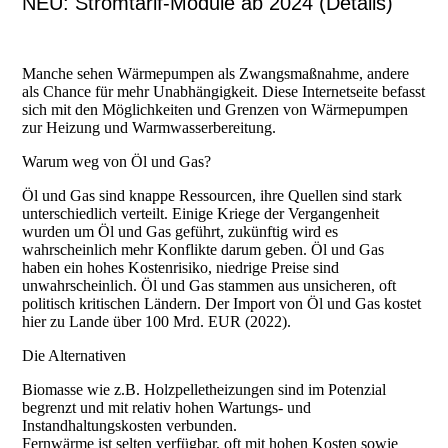
NEU: Stromtarif-Module ab 2024 (Details)
Manche sehen Wärmepumpen als Zwangsmaßnahme, andere
als Chance für mehr Unabhängigkeit. Diese Internetseite befasst
sich mit den Möglichkeiten und Grenzen von Wärmepumpen
zur Heizung und Warmwasserbereitung.
Warum weg von Öl und Gas?
Öl und Gas sind knappe Ressourcen, ihre Quellen sind stark
unterschiedlich verteilt. Einige Kriege der Vergangenheit
wurden um Öl und Gas geführt, zukünftig wird es
wahrscheinlich mehr Konflikte darum geben. Öl und Gas
haben ein hohes Kostenrisiko, niedrige Preise sind
unwahrscheinlich. Öl und Gas stammen aus unsicheren, oft
politisch kritischen Ländern. Der Import von Öl und Gas kostet
hier zu Lande über 100 Mrd. EUR (2022).
Die Alternativen
Biomasse wie z.B. Holzpelletheizungen sind im Potenzial
begrenzt und mit relativ hohen Wartungs- und
Instandhaltungskosten verbunden.
Fernwärme ist selten verfügbar, oft mit hohen Kosten sowie