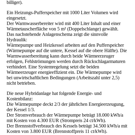
billiger).
Ein Heizungs-Pufferspeicher mit 1000 Liter Volumen wird
eingesetzt.
Der Warmwasserbereiter wird mit 400 Liter Inhalt und einer
Wärmetauscherfläche von 5 m² (Doppelschlange) gewählt.
Das nachstehende Anlagenschema zeigt die sinnvolle
Hydraulik:
Wärmepumpe und Heizkessel arbeiten auf den Pufferspeicher
(Wärmepumpe auf die untere, Kessel auf die obere Hälfte). Die
Warmwasserbereitung kann durch beide Wärmeerzeuger
erfolgen, Fehlströmungen werden durch Rückschlagarmaturen
verhindert. Eine Systemregelung setzt die beiden
Wärmeerzeuger energieeffizient ein. Die Wärmepumpe wird
bei unwirtschaftlichen Bedingungen (Arbeitszahl unter 2,5)
nicht betrieben.
Die neue Hybridanlage hat folgende Energie- und
Kostenbilanz:
Die Wärmepumpe deckt 2/3 der jährlichen Energieerzeugung,
der Kessel 1/3.
Der Stromverbrauch der Wärmepumpe beträgt 18.000 kWh/a
mit Kosten von 4.300 EUR (Strompreis 24 ct/kWh).
Der Brennstoffverbrauch des Kessels beträgt 34.500 kWh/a mit
Kosten von 3.800 EUR (Brennstoffpreis 11 ct/kWh).