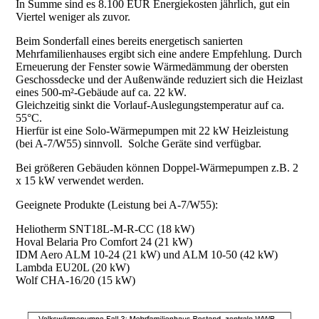
In Summe sind es 8.100 EUR Energiekosten jährlich, gut ein
Viertel weniger als zuvor.
Beim Sonderfall eines bereits energetisch sanierten
Mehrfamilienhauses ergibt sich eine andere Empfehlung. Durch
Erneuerung der Fenster sowie Wärmedämmung der obersten
Geschossdecke und der Außenwände reduziert sich die Heizlast
eines 500-m²-Gebäude auf ca. 22 kW.
Gleichzeitig sinkt die Vorlauf-Auslegungstemperatur auf ca.
55°C.
Hierfür ist eine Solo-Wärmepumpen mit 22 kW Heizleistung
(bei A-7/W55) sinnvoll. Solche Geräte sind verfügbar.
Bei größeren Gebäuden können Doppel-Wärmepumpen z.B. 2
x 15 kW verwendet werden.
Geeignete Produkte (Leistung bei A-7/W55):
Heliotherm SNT18L-M-R-CC (18 kW)
Hoval Belaria Pro Comfort 24 (21 kW)
IDM Aero ALM 10-24 (21 kW) und ALM 10-50 (42 kW)
Lambda EU20L (20 kW)
Wolf CHA-16/20 (15 kW)