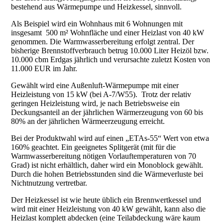
bestehend aus Wärmepumpe und Heizkessel, sinnvoll.
Als Beispiel wird ein Wohnhaus mit 6 Wohnungen mit
insgesamt 500 m² Wohnfläche und einer Heizlast von 40 kW
genommen. Die Warmwasserbereitung erfolgt zentral. Der
bisherige Brennstoffverbrauch betrug 10.000 Liter Heizöl bzw.
10.000 cbm Erdgas jährlich und verursachte zuletzt Kosten von
11.000 EUR im Jahr.
Gewählt wird eine Außenluft-Wärmepumpe mit einer
Heizleistung von 15 kW (bei A-7/W55). Trotz der relativ
geringen Heizleistung wird, je nach Betriebsweise ein
Deckungsanteil an der jährlichen Wärmerzeugung von 60 bis
80% an der jährlichen Wärmeerzeugung erreicht.
Bei der Produktwahl wird auf einen „ETAs-55“ Wert von etwa
160% geachtet. Ein geeignetes Splitgerät (mit für die
Warmwasserbereitung nötigen Vorlauftemperaturen von 70
Grad) ist nicht erhältlich, daher wird ein Monoblock gewählt.
Durch die hohen Betriebsstunden sind die Wärmeverluste bei
Nichtnutzung vertretbar.
Der Heizkessel ist wie heute üblich ein Brennwertkessel und
wird mit einer Heizleistung von 40 kW gewählt, kann also die
Heizlast komplett abdecken (eine Teilabdeckung wäre kaum