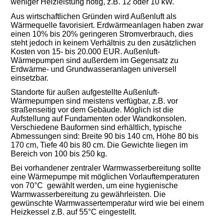
weniger Heizleistung nötig, z.B. 12 oder 10 kW.
Aus wirtschaftlichen Gründen wird Außenluft als
Wärmequelle favorisiert. Erdwärmeanlagen haben zwar
einen 10% bis 20% geringeren Stromverbrauch, dies
steht jedoch in keinem Verhältnis zu den zusätzlichen
Kosten von 15- bis 20.000 EUR. Außenluft-
Wärmepumpen sind außerdem im Gegensatz zu
Erdwärme- und Grundwasseranlagen universell
einsetzbar.
Standorte für außen aufgestellte Außenluft-
Wärmepumpen sind meistens verfügbar, z.B. vor
straßenseitig vor dem Gebäude. Möglich ist die
Aufstellung auf Fundamenten oder Wandkonsolen.
Verschiedene Bauformen sind erhältlich, typische
Abmessungen sind: Breite 90 bis 140 cm, Höhe 80 bis
170 cm, Tiefe 40 bis 80 cm. Die Gewichte liegen im
Bereich von 100 bis 250 kg.
Bei vorhandener zentraler Warmwasserbereitung sollte
eine Wärmepumpe mit möglichen Vorlauftemperaturen
von 70°C gewählt werden, um eine hygienische
Warmwasserbereitung zu gewährleisten. Die
gewünschte Warmwassertemperatur wird wie bei einem
Heizkessel z.B. auf 55°C eingestellt.