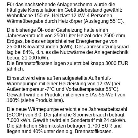
Für das nachstehende Anlagenschema wurde die
häufigste Konstellation im Gebäudebestand gewählt:
Wohnfläche 150 m², Heizlast 12 kW, 4 Personen,
Wärmeübergabe durch Heizkörper (Auslegung 55°C).
Die bisherige Öl- oder Gasheizung hatte einen
Jahresverbrauch von 2500 Liter Heizöl oder 2500 cbm
Erdgas, beides entspricht einer Energiemenge von
25.000 Kilowattstunden (kWh). Der Jahresnutzungsgrad
lag bei 84%, d.h. es die Nutzwärme der Anlagentechnik
betrug 21.000 kWh.
Die Brennstoffkosten lagen zuletzt bei knapp 3000 EUR
jährlich.
Einsetzt wird eine außen aufgestellte Außenluft-
Wärmepumpe mit einer Heizleistung von 12 kW (bei
Außentemperaur -7°C und Vorlauftemperatur 55°C).
Gewählt wird ein Produkt mit einem ETAs-55-Wert von
160% (siehe Produktliste).
Die neue Wärmepumpe erreicht eine Jahresarbeitszahl
(SCOP) von 3,0. Der jährliche Stromverbrauch beträgt
7.000 kWh. Gewählt wird ein Sondertarif mit 24 ct/kWh.
Die jährlichen Stromkosten betragen 1.700 EUR und
liegen rund 40% unter den o.g. Brennstoffkosten.