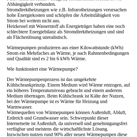
Abhängigkeit verbunden.
Stromdirektheizungen wie z.B. Infrarotheizungen verursachen
hohe Energiekosten und schöpfen die Arbeitsfähigkeit von
Strom bei weitem nicht aus.
Heizkessel mit Wasserstoff als Energieträger haben eine noch
schlechtere Energiebilanz als Stromdirektheizungen und sind
als Flächenlösung unrealistisch.
Wärmepumpen produzieren aus einer Kilowattstunde (kWh)
Strom ein Mehrfaches an Wärme, je nach Rahmenbedingungen
und Qualität sind es 2 bis 6 kWh Wärme.
Wie funktioniert eine Wärmepumpe?
Der Wärmepumpenprozess ist das umgekehrte
Kühlschrankprinzip. Einem Medium wird Wärme entzogen, auf
ein höheres Temperaturniveau gebracht und einem anderem
Medium übertragen. Beim Kühlschrank ist Kälte der Nutzen,
bei der Wärmepumpe ist es Wärme für Heizung und
Warmwasser.
Wärmequellen von Wärmepumpen können Außenluft, Abluft,
Erdreich und Grundwasser sein. Schwerpunkt dieser
Internetseite ist Außenluft, da universell und genehmigungsfrei
verfügbar und meistens die wirtschaftlichste Lösung.
Inzwischen nutzen rund 90% aller neuen Wärmepumpen diese