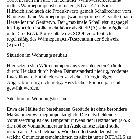
mittels Wärmepumpe ist ein hoher „ETAs 55“ ratsam.
Hilfreich sind auch die Produktwerte gemäß Schallrechner vom
Bundesverband Wärmepumpe (waermepumpe.de), sortiert nach
Hersteller und Gerätetyp. Der „maximale Schallleistungspegel
im Tagbetrieb“ sollte nicht höher als 60 dB(A) sein, möglichst
unter 55 dB(A). Prüfresultate des SCOP veröffentlicht
regelmäßig das Wärmepumpen-Testzentrum der Schweiz
(wpz.ch).
Situation im Wohnungsneubau
Hier setzen sich Wärmepumpen aus verschiedenen Gründen
durch: Heizlast durch hohen Dämmstandard niedrig, moderate
Investitionen, Entfall eines zusätzlichen Energieträger,
Abgasabführung nicht nötig, Heizflächen können passend
gewählt werden.
Situation im Wohnungsbestand
Etwa die Hälfte der bestehenden Gebäude ist ohne besondere
Maßnahmen wärmepumpentauglich. Die entscheidende
Voraussetzung ist das Temperaturniveau der Heizflächen (s.o.):
die nötige Vorlauftemperatur im Auslegungszustand sollte
maximal 55 Grad betragen. Wie diese festzustellen ist und
welche Optimierungsmaßnahmen es gibt ist unter DETAILS zu