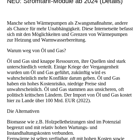
NEU: Stromtarif-Module ab 2024 (Details)
Manche sehen Wärmepumpen als Zwangsmaßnahme, andere
als Chance für mehr Unabhängigkeit. Diese Internetseite befasst
sich mit den Möglichkeiten und Grenzen von Wärmepumpen
zur Heizung und Warmwasserbereitung.
Warum weg von Öl und Gas?
Öl und Gas sind knappe Ressourcen, ihre Quellen sind stark
unterschiedlich verteilt. Einige Kriege der Vergangenheit
wurden um Öl und Gas geführt, zukünftig wird es
wahrscheinlich mehr Konflikte darum geben. Öl und Gas
haben ein hohes Kostenrisiko, niedrige Preise sind
unwahrscheinlich. Öl und Gas stammen aus unsicheren, oft
politisch kritischen Ländern. Der Import von Öl und Gas kostet
hier zu Lande über 100 Mrd. EUR (2022).
Die Alternativen
Biomasse wie z.B. Holzpelletheizungen sind im Potenzial
begrenzt und mit relativ hohen Wartungs- und
Instandhaltungskosten verbunden.
Fernwärme ist selten verfügbar, oft mit hohen Kosten sowie