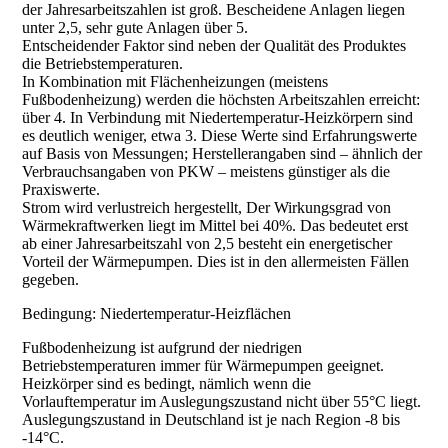
der Jahresarbeitszahlen ist groß. Bescheidene Anlagen liegen
unter 2,5, sehr gute Anlagen über 5.
Entscheidender Faktor sind neben der Qualität des Produktes
die Betriebstemperaturen.
In Kombination mit Flächenheizungen (meistens
Fußbodenheizung) werden die höchsten Arbeitszahlen erreicht:
über 4. In Verbindung mit Niedertemperatur-Heizkörpern sind
es deutlich weniger, etwa 3. Diese Werte sind Erfahrungswerte
auf Basis von Messungen; Herstellerangaben sind – ähnlich der
Verbrauchsangaben von PKW – meistens günstiger als die
Praxiswerte.
Strom wird verlustreich hergestellt, Der Wirkungsgrad von
Wärmekraftwerken liegt im Mittel bei 40%. Das bedeutet erst
ab einer Jahresarbeitszahl von 2,5 besteht ein energetischer
Vorteil der Wärmepumpen. Dies ist in den allermeisten Fällen
gegeben.
Bedingung: Niedertemperatur-Heizflächen
Fußbodenheizung ist aufgrund der niedrigen
Betriebstemperaturen immer für Wärmepumpen geeignet.
Heizkörper sind es bedingt, nämlich wenn die
Vorlauftemperatur im Auslegungszustand nicht über 55°C liegt.
Auslegungszustand in Deutschland ist je nach Region -8 bis
-14°C.