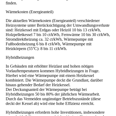
finden.
Wärmekosten (Energieanteil)
Die aktuellen Wärmekosten (Energieanteil) verschiedener
Heizsysteme unter Berücksichtigung der Umwandlungsverluste
sind: Heizkessel mit Erdgas oder Heizöl 10 bis 13 ct/kWh,
Holzpelletkessel 7 bis 10 ct/kWh, Fernwärme 10 bis 30 ct/kWh,
Stromdirektheizung ca. 32 ct/kWh, Wärmepumpe mit
Fußbodenheizung 6 bis 8 ct/kWh, Wärmepumpe mit
Heizkörpern (55°C): 8 bis 11 ct/kWh.
Hybridheizungen
In Gebäuden mit erhöhter Heizlast und hohen nötigen
Vorlauftemperaturen kommen Hybridheizungen in Frage.
Hierbei wird eine Wärmepumpe mit einem Heizkessel
kombiniert. Die Wärmepumpe deckt die Grundlast, darüber
hinaus gehender Bedarf der Heizkessel.
Der Deckungsanteil der Wärmepumpe beträgt bei
Hybridheizungen 50 bis 80% der jährlichen Wärmearbeit.
Durch das Vermeiden ungünstiger Betriebszustände (diese
deckt der Kessel ab) wird eine hohe Effizienz erreicht.
Hybridheizungen erfordern hohe Investitionen, insbesondere