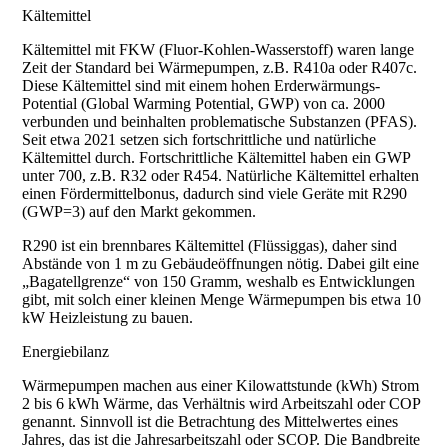
Kältemittel
Kältemittel mit FKW (Fluor-Kohlen-Wasserstoff) waren lange
Zeit der Standard bei Wärmepumpen, z.B. R410a oder R407c.
Diese Kältemittel sind mit einem hohen Erderwärmungs-
Potential (Global Warming Potential, GWP) von ca. 2000
verbunden und beinhalten problematische Substanzen (PFAS).
Seit etwa 2021 setzen sich fortschrittliche und natürliche
Kältemittel durch. Fortschrittliche Kältemittel haben ein GWP
unter 700, z.B. R32 oder R454. Natürliche Kältemittel erhalten
einen Fördermittelbonus, dadurch sind viele Geräte mit R290
(GWP=3) auf den Markt gekommen.
R290 ist ein brennbares Kältemittel (Flüssiggas), daher sind
Abstände von 1 m zu Gebäudeöffnungen nötig. Dabei gilt eine
„Bagatellgrenze“ von 150 Gramm, weshalb es Entwicklungen
gibt, mit solch einer kleinen Menge Wärmepumpen bis etwa 10
kW Heizleistung zu bauen.
Energiebilanz
Wärmepumpen machen aus einer Kilowattstunde (kWh) Strom
2 bis 6 kWh Wärme, das Verhältnis wird Arbeitszahl oder COP
genannt. Sinnvoll ist die Betrachtung des Mittelwertes eines
Jahres, das ist die Jahresarbeitszahl oder SCOP. Die Bandbreite