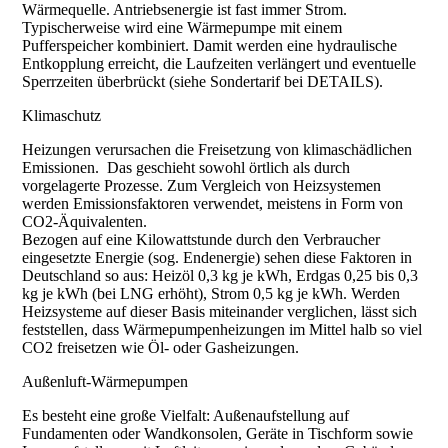
Wärmequelle. Antriebsenergie ist fast immer Strom.
Typischerweise wird eine Wärmepumpe mit einem
Pufferspeicher kombiniert. Damit werden eine hydraulische
Entkopplung erreicht, die Laufzeiten verlängert und eventuelle
Sperrzeiten überbrückt (siehe Sondertarif bei DETAILS).
Klimaschutz
Heizungen verursachen die Freisetzung von klimaschädlichen
Emissionen. Das geschieht sowohl örtlich als durch
vorgelagerte Prozesse. Zum Vergleich von Heizsystemen
werden Emissionsfaktoren verwendet, meistens in Form von
CO2-Äquivalenten.
Bezogen auf eine Kilowattstunde durch den Verbraucher
eingesetzte Energie (sog. Endenergie) sehen diese Faktoren in
Deutschland so aus: Heizöl 0,3 kg je kWh, Erdgas 0,25 bis 0,3
kg je kWh (bei LNG erhöht), Strom 0,5 kg je kWh. Werden
Heizsysteme auf dieser Basis miteinander verglichen, lässt sich
feststellen, dass Wärmepumpenheizungen im Mittel halb so viel
CO2 freisetzen wie Öl- oder Gasheizungen.
Außenluft-Wärmepumpen
Es besteht eine große Vielfalt: Außenaufstellung auf
Fundamenten oder Wandkonsolen, Geräte in Tischform sowie