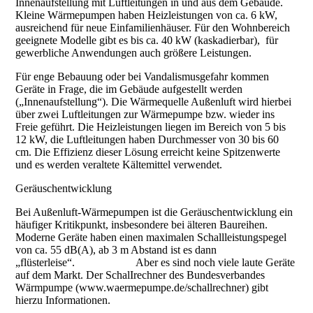
Innenaufstellung mit Luftleitungen in und aus dem Gebäude.
Kleine Wärmepumpen haben Heizleistungen von ca. 6 kW,
ausreichend für neue Einfamilienhäuser. Für den Wohnbereich
geeignete Modelle gibt es bis ca. 40 kW (kaskadierbar), für
gewerbliche Anwendungen auch größere Leistungen.
Für enge Bebauung oder bei Vandalismusgefahr kommen
Geräte in Frage, die im Gebäude aufgestellt werden
(„Innenaufstellung“). Die Wärmequelle Außenluft wird hierbei
über zwei Luftleitungen zur Wärmepumpe bzw. wieder ins
Freie geführt. Die Heizleistungen liegen im Bereich von 5 bis
12 kW, die Luftleitungen haben Durchmesser von 30 bis 60
cm. Die Effizienz dieser Lösung erreicht keine Spitzenwerte
und es werden veraltete Kältemittel verwendet.
Geräuschentwicklung
Bei Außenluft-Wärmepumpen ist die Geräuschentwicklung ein
häufiger Kritikpunkt, insbesondere bei älteren Baureihen.
Moderne Geräte haben einen maximalen Schallleistungspegel
von ca. 55 dB(A), ab 3 m Abstand ist es dann
„flüsterleise“. Aber es sind noch viele laute Geräte
auf dem Markt. Der SchalIrechner des Bundesverbandes
Wärmpumpe (www.waermepumpe.de/schallrechner) gibt
hierzu Informationen.